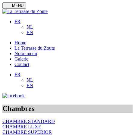
Skip
MENU
to
content
FR
NL
EN
Home
La Terrasse du Zoute
Notre menu
Galerie
Contact
FR
NL
EN
Chambres
CHAMBRE STANDARD
CHAMBRE LUXE
CHAMBRE SUPERIOR