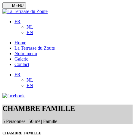
Skip
MENU
to
content
FR
NL
EN
Home
La Terrasse du Zoute
Notre menu
Galerie
Contact
FR
NL
EN
CHAMBRE FAMILLE
5 Personnes | 50 m² | Famille
CHAMBRE FAMILLE